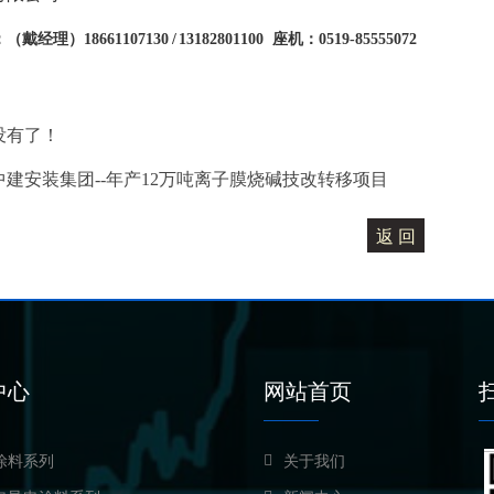
：（戴经理）
18661107130 /
13182801100
座机：
0519-85555072
没有了！
中建安装集团--年产12万吨离子膜烧碱技改转移项目
中心
网站首页
涂料系列
关于我们