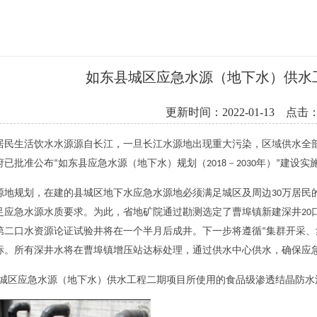
如东县城区应急水源（地下水）供水工
更新时间：2022-01-13 点击：
居民生活饮水水源源自长江，一旦长江水源地出现重大污染，区域供水全
府已批准公布
如东县应急水源（地下水）规划（
－
年）
建设实
“
2018
2030
”
源地规划，在建的县城区地下水应急水源地必须满足城区及周边
万居民
30
足应急水源水质要求。为此，省地矿院通过勘测选定了曹埠镇新建深井
20
第二口水资源论证试验井将在一个半月后成井。下一步将遵循
集群开采、
“
标。所有深井水将在曹埠镇增压站达标处理，通过供水中心供水，确保应
城区应急水源（地下水）供水工程二期项目
所使用的食品级渗透结晶防水