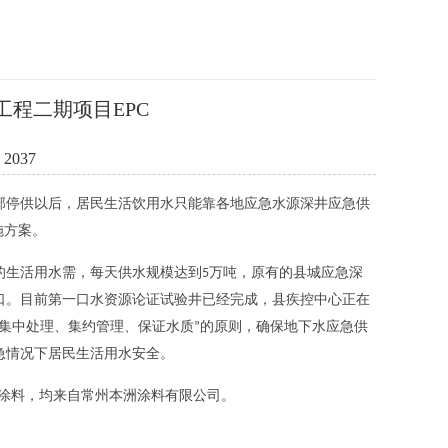
程二期项目EPC
2037
部停供以后，居民生活饮用水只能靠各地应急水源深井应急供
施方案
。
的生活用水需，每天供水规模达到
万吨，原有的县城应急深
5
口。目前第一口水资源论证试验井已经完成，县疾控中心正在
集中处理、集约管理、保证水质
的原则，确保地下水应急供
”
急情况下居民生活用水安全。
涂料，均来自常州本洲涂料有限公司。